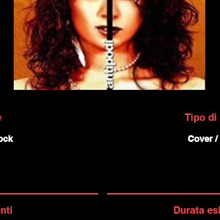
e
Tipo di
rock
Cover / 
nti
Durata es