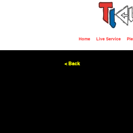
Home
Live Service
Ple
< Back