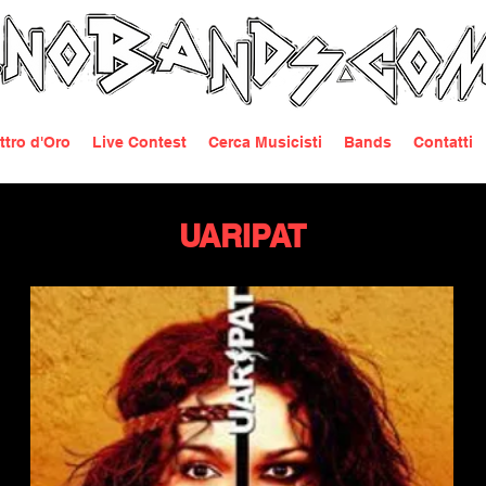
ttro d'Oro
Live Contest
Cerca Musicisti
Bands
Contatti
UARIPAT