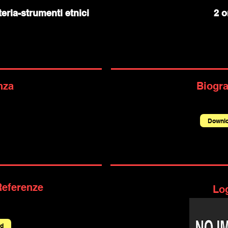
eria-strumenti etnici
2 o
nza
Biogra
Downl
Referenze
Lo
d