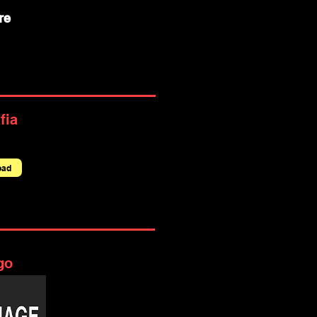
re
fia
oad
go