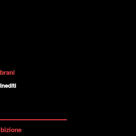
 brani
Inediti
ibizione