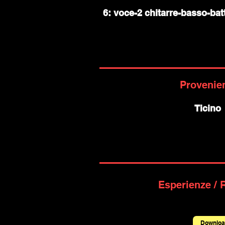
6: voce-2 chitarre-basso-batt
Provenie
Ticino
Esperienze / 
Downloa