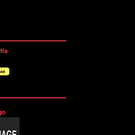
fia
oad
go