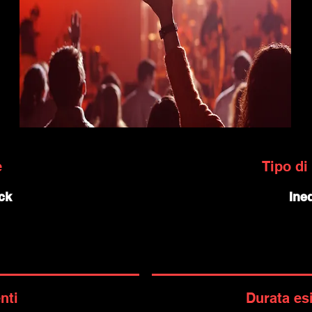
e
Tipo di
ck
Ined
nti
Durata es