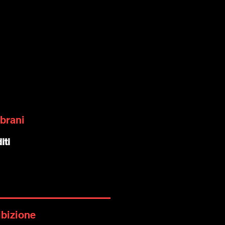
 brani
iti
ibizione