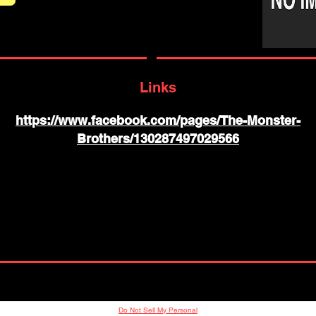
Links
https://www.facebook.com/pages/The-Monster-
Brothers/130287497029566
Do Not Sell My Personal