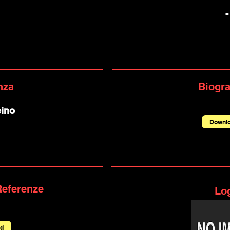
-
nza
Biogra
cino
Downl
Referenze
Lo
d