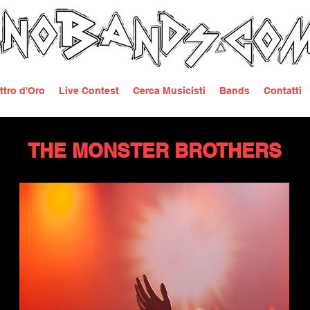
ttro d'Oro
Live Contest
Cerca Musicisti
Bands
Contatti
THE MONSTER BROTHERS