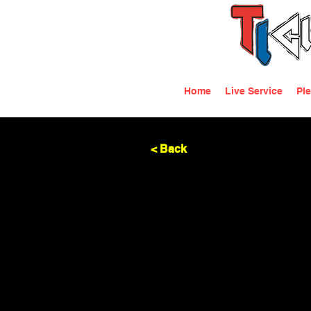
Home
Live Service
Ple
< Back