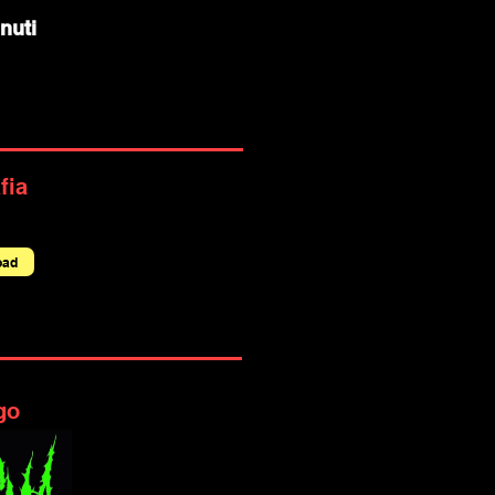
nuti
fia
oad
go