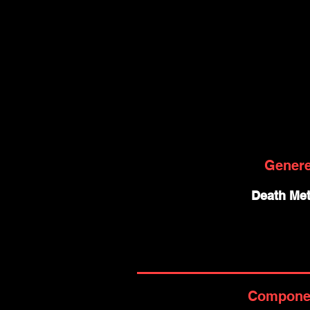
Gener
Death Met
Compone