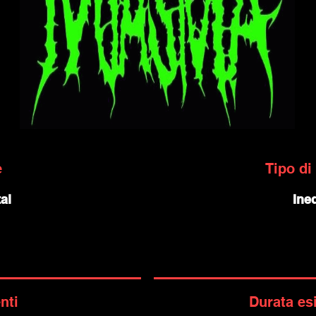
e
Tipo di
al
Ined
nti
Durata es