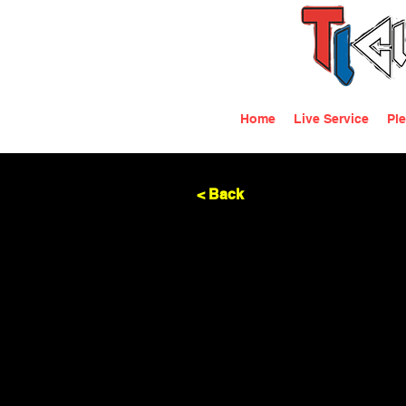
Home
Live Service
Ple
< Back