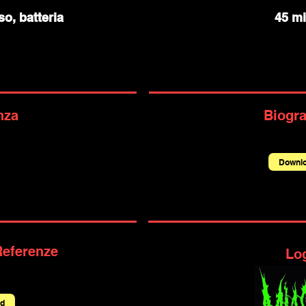
so, batteria
45 mi
nza
Biogra
Downl
Referenze
Lo
d