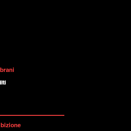
 brani
iti
ibizione