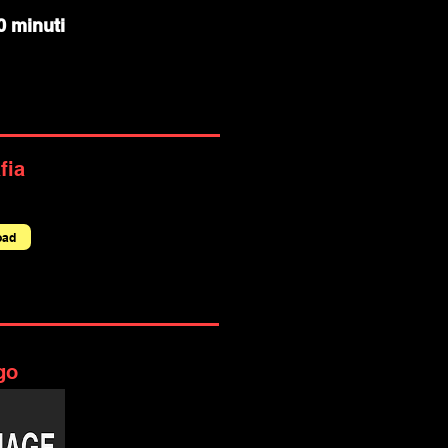
0 minuti
fia
oad
go