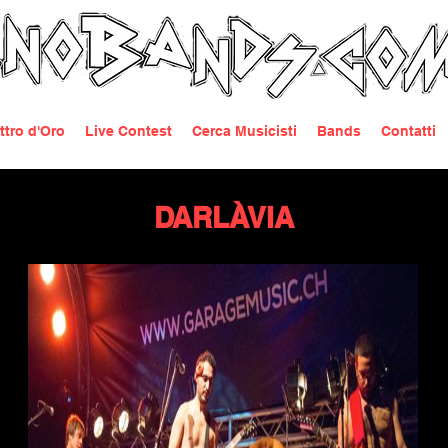
ttro d'Oro
Live Contest
Cerca Musicisti
Bands
Contatti
DARLÀVIA