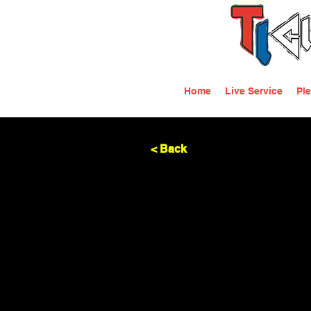
Home
Live Service
Ple
< Back