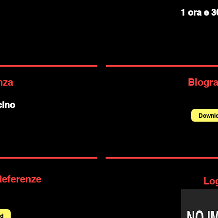
1 ora e 3
nza
Biogra
cino
Downl
Referenze
Lo
d