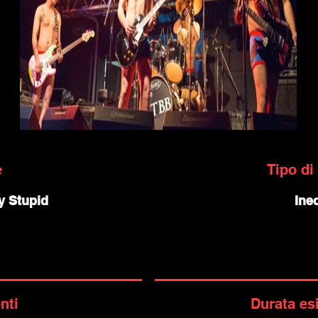
e
Tipo di
y Stupid
Ined
nti
Durata es