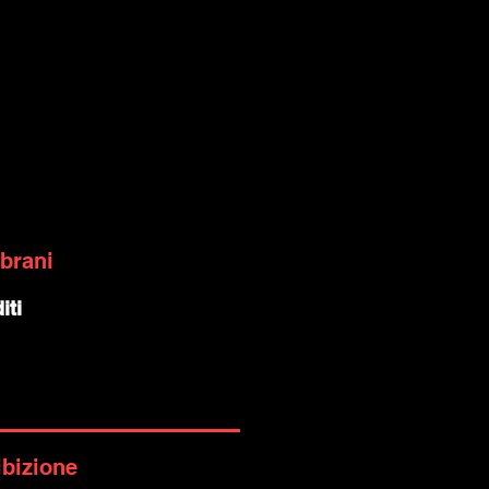
 brani
iti
ibizione